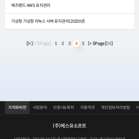
애즈랜드 AWS 유지관리
기상청 기상청 리눅스 서버 유지관리(2020년)
[|<]
[< 5Page]
1
2
3
5
[> 5Page]
[>|]
4
가치와비전
사업분야
인증서&특허
이용약관
개인정보처리방침
(주)에스유소프트
사업자번호 : 220-88-56770 통신판매업신고번호 : 2015-경기성남-0883호