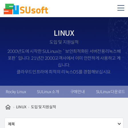
LINUX
도입 및 지원실적
2000년도에 시작한 SULinux는 `보안최적화된 서버전용리눅스배
포판`입니다. 21년간 2000고객사에서 이미 안전하게 사용하고 계
십니다.
클라우드인프라에 최적의 리눅스OS를 경험해보십시요.
Rocky Linux
SULinux 소개
구매안내
SULinux 다운로드
LINUX
도입 및 지원실적