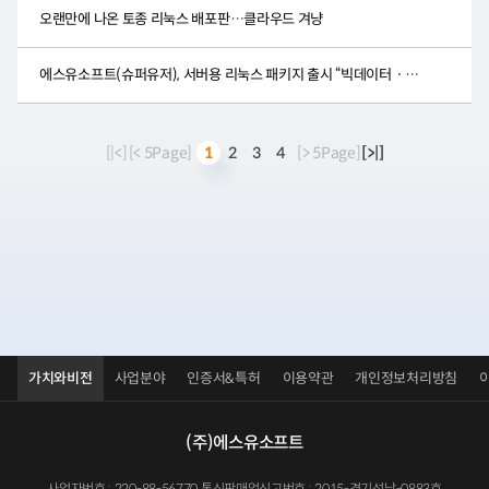
오랜만에 나온 토종 리눅스 배포판…클라우드 겨냥
에스유소프트(슈퍼유저), 서버용 리눅스 패키지 출시 “빅데이터ㆍ클라우드 최적화” 외..
[|<]
[< 5Page]
2
3
4
[> 5Page]
[>|]
1
가치와비전
사업분야
인증서&특허
이용약관
개인정보처리방침
(주)에스유소프트
사업자번호 : 220-88-56770 통신판매업신고번호 : 2015-경기성남-0883호