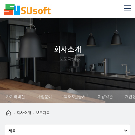
회사소개
보도자료
가치와비전
사업분야
특허&인증서
이용약관
개인
회사소개
보도자료