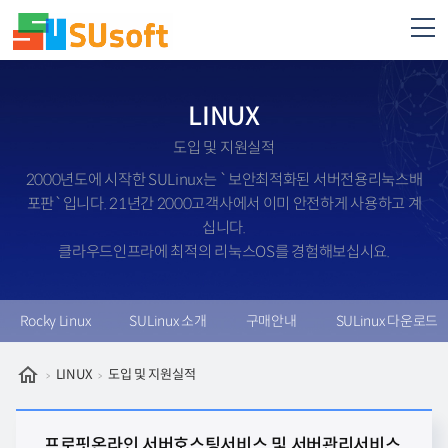
LINUX
도입 및 지원실적
2000년도에 시작한 SULinux는 `보안최적화된 서버전용리눅스배
포판`입니다. 21년간 2000고객사에서 이미 안전하게 사용하고 계
십니다.
클라우드인프라에 최적의 리눅스OS를 경험해보십시요.
Rocky Linux
SULinux 소개
구매안내
SULinux 다운로드
LINUX
도입 및 지원실적
프로핏온라인 서버호스팅서비스 및 서버관리서비스