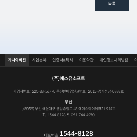
목록
가치와비전
사업분야
인증서&특허
이용약관
개인정보처리방침
(주)에스유소프트
사업자번호 : 220-88-56770 통신판매업신고번호 : 2015-경기성남-0883호
부산
(48059) 부산 해운대구 센텀중앙로 48 에이스하이테크21 914호
T.
F.
1544-8128
051-744-4970
1544-8128
대표번호