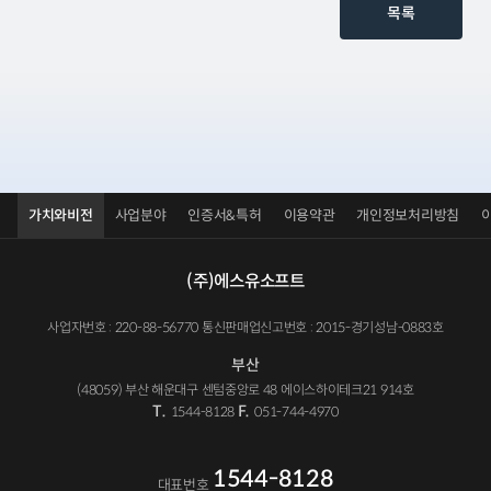
목록
가치와비전
사업분야
인증서&특허
이용약관
개인정보처리방침
(주)에스유소프트
사업자번호 : 220-88-56770 통신판매업신고번호 : 2015-경기성남-0883호
부산
(48059) 부산 해운대구 센텀중앙로 48 에이스하이테크21 914호
T.
F.
1544-8128
051-744-4970
1544-8128
대표번호