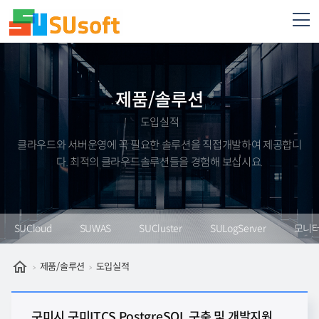
제품/솔루션
도입실적
클라우드와 서버운영에 꼭 필요한 솔루션을 직접개발하여 제공합니
다. 최적의 클라우드솔루션들을 경험해 보십시요.
SUCloud
SUWAS
SUCluster
SULogServer
모니
제품/솔루션
도입실적
구미시 구미ITCS PostgreSQL 구축 및 개발지원