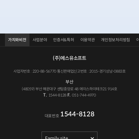
가치와비전
사업분야
인증서&특허
이용약관
개인정보처리방침
(주)에스유소프트
사업자번호 : 220-88-56770 통신판매업신고번호 : 2015-경기성남-0883호
부산
(48059) 부산 해운대구 센텀중앙로 48 에이스하이테크21 914호
T.
F.
1544-8128
051-744-4970
1544-8128
대표번호