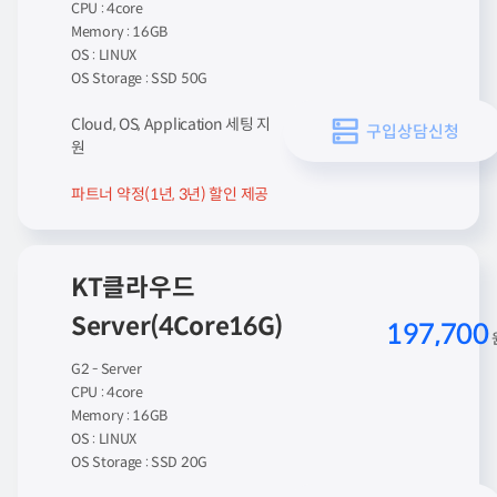
CPU : 4core
Memory : 16GB
OS : LINUX
OS Storage : SSD 50G
Cloud, OS, Application 세팅 지
구입상담신청
원
파트너 약정(1년, 3년) 할인 제공
KT클라우드
Server(4Core16G)
197,700
G2 - Server
CPU : 4core
Memory : 16GB
OS : LINUX
OS Storage : SSD 20G