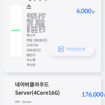
스
6,000
원
글로벌 10만
고객사가 선
택한 일하는
모든 사람들
을 위한 업무
용 협업 도구
메시지
메일 (30GB/인)
드라이브
구입상담신청
(30GB/인)
캘린더
주소록
게시판
네이버클라우드
Server(4Core16G)
176,000
VPC - Server