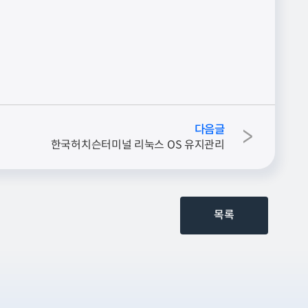
다음글
>
한국허치슨터미널 리눅스 OS 유지관리
목록