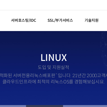
서버호스팅/IDC
SSL/부가서비스
기술지원
LINUX
도입 및 지원실적
보안최적화된 서버전용리눅스배포판`입니다. 21년간 2000고
클라우드인프라에 최적의 리눅스OS를 경험해보십시요.