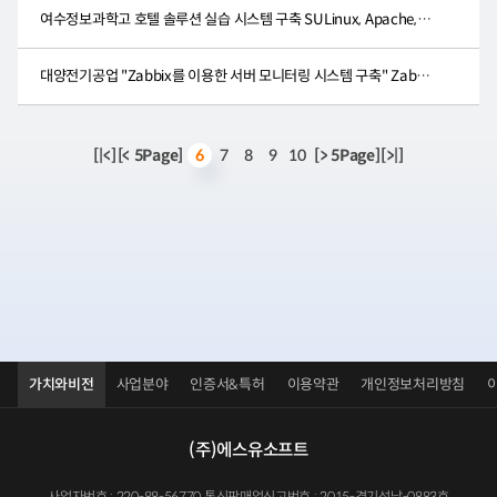
여수정보과학고 호텔 솔루션 실습 시스템 구축 SULinux, Apache, Tomcat 구축/관리
대양전기공업 "Zabbix를 이용한 서버 모니터링 시스템 구축" Zabbix 구축/관리
[|<]
[< 5Page]
7
8
9
10
[> 5Page]
[>|]
6
가치와비전
사업분야
인증서&특허
이용약관
개인정보처리방침
(주)에스유소프트
사업자번호 : 220-88-56770 통신판매업신고번호 : 2015-경기성남-0883호