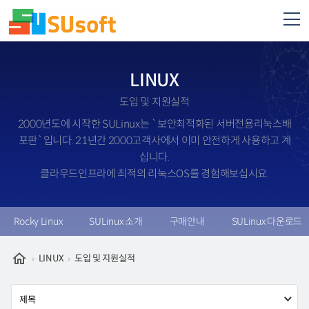
LINUX
도입 및 지원실적
2000년도에 시작한 SULinux는 `보안최적화된 서버전용리눅스배
포판`입니다. 21년간 2000고객사에서 이미 안전하게 사용하고 계
십니다.
클라우드인프라에 최적의 리눅스OS를 경험해보십시요.
Rocky Linux
SULinux 소개
구매안내
SULinux 다운로드
LINUX
도입 및 지원실적