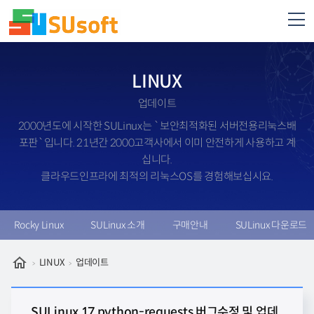
LINUX
업데이트
2000년도에 시작한 SULinux는 `보안최적화된 서버전용리눅스배
포판`입니다. 21년간 2000고객사에서 이미 안전하게 사용하고 계
십니다.
클라우드인프라에 최적의 리눅스OS를 경험해보십시요.
Rocky Linux
SULinux 소개
구매안내
SULinux 다운로드
LINUX
업데이트
SULinux 17
python-requests 버그수정 및 업데