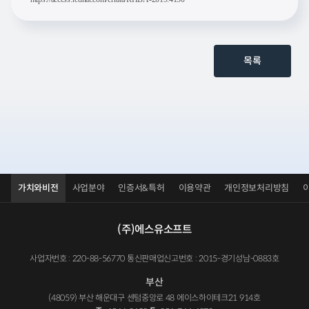
목록
가치와비전
사업분야
인증서&특허
이용약관
개인정보처리방침
(주)에스유소프트
사업자번호 : 220-88-56770 통신판매업신고번호 : 2015-경기성남-0883호
부산
(48059) 부산 해운대구 센텀중앙로 48 에이스하이테크21 914호