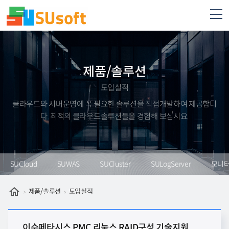
제품/솔루션
도입실적
클라우드와 서버운영에 꼭 필요한 솔루션을 직접개발하여 제공합니
다. 최적의 클라우드솔루션들을 경험해 보십시요.
SUCloud
SUWAS
SUCluster
SULogServer
모니
제품/솔루션
도입실적
이수페타시스 PMC 리눅스 RAID구성 기술지원