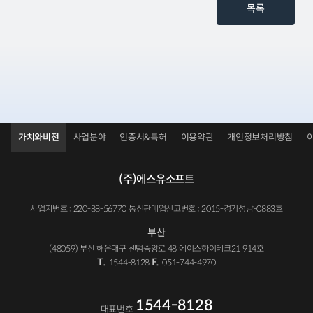
목록
가치와비전
사업분야
인증서&특허
이용약관
개인정보처리방침
(주)에스유소프트
사업자번호 : 220-88-56770 통신판매업신고번호 : 2015-경기성남-0883호
부산
(48059) 부산 해운대구 센텀중앙로 48 에이스하이테크21 914호
T.
F.
1544-8128
051-744-4970
1544-8128
대표번호