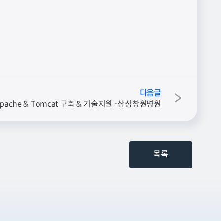
다음글
>
pache & Tomcat 구축 & 기술지원 -삼성창원병원
목록