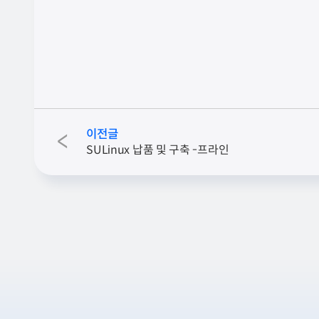
이전글
<
SULinux 납품 및 구축 -프라인