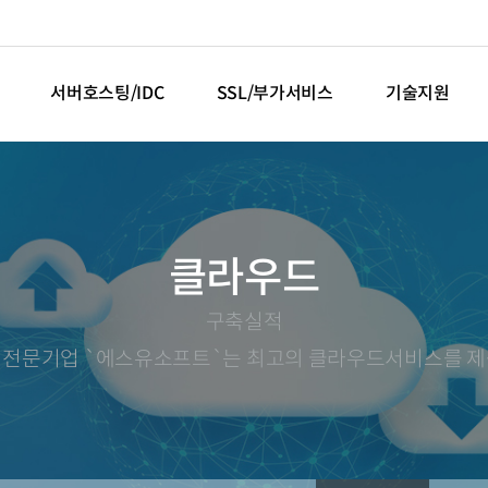
서버호스팅/IDC
SSL/부가서비스
기술지원
클라우드
구축실적
 전문기업 `에스유소프트`는 최고의 클라우드서비스를 제