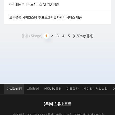
(주)배움 클라우드서비스 및 기술지원
료칸클럽 서버호스팅 및 프로그램유지관리 서비스 제공
[|<]
[< 5Page]
2
3
4
5
[> 5Page]
[>|]
1
가치와비전
사업분야
인증서&특허
이용약관
개인정보처리방침
(주)에스유소프트
사업자번호 : 220-88-56770 통신판매업신고번호 : 2015-경기성남-0883호