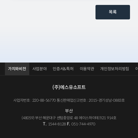
목록
가치와비전
사업분야
인증서&특허
이용약관
개인정보처리방침
(주)에스유소프트
사업자번호 : 220-88-56770 통신판매업신고번호 : 2015-경기성남-0883호
부산
(48059) 부산 해운대구 센텀중앙로 48 에이스하이테크21 914호
T.
F.
1544-8128
051-744-4970