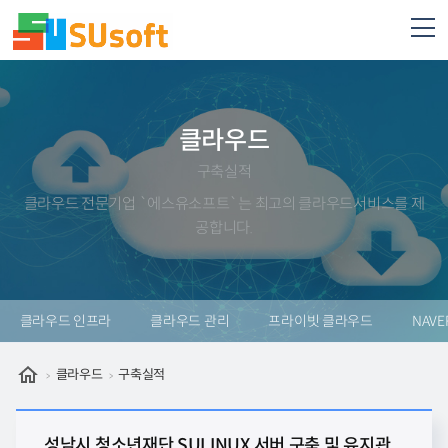
클라우드
구축실적
클라우드 전문기업 `에스유소프트`는 최고의 클라우드서비스를 제
공합니다.
클라우드 인프라
클라우드 관리
프라이빗 클라우드
NAVE
클라우드
구축실적
성남시 청소년재단 SULINUX 서버 구축 및 유지관