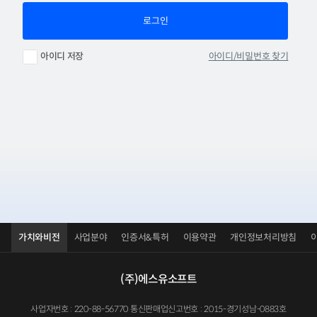
로그인
아이디/비밀번호 찾기
아이디 저장
가치와비전
사업분야
인증서&특허
이용약관
개인정보처리방침
(주)에스유소프트
사업자번호 : 220-88-56770 통신판매업신고번호 : 2015-경기성남-0883호